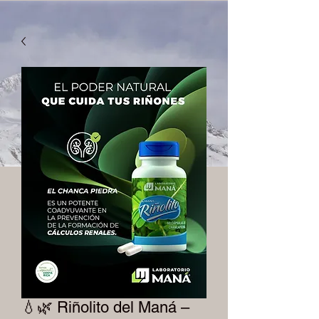
💧🌿 Riñolito del Maná –