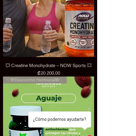
💥 Creatine Monohydrate – NOW Sports 💥
Precio
₡20 200,00
✨🌺Descontrol Hormonal🌺✨
¿Cómo podemos ayudarte?