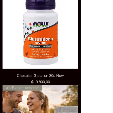
Cápsulas Glutation 30u Now
Precio
₡19 800,00
🌿✨Rendimiento✨🌿