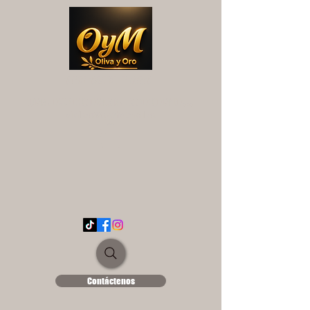
OYM OLIVA Y ORO
UNA EXPERIENCIA DIFERENTE...
ololse1889@hotmail.es
Contáctenos