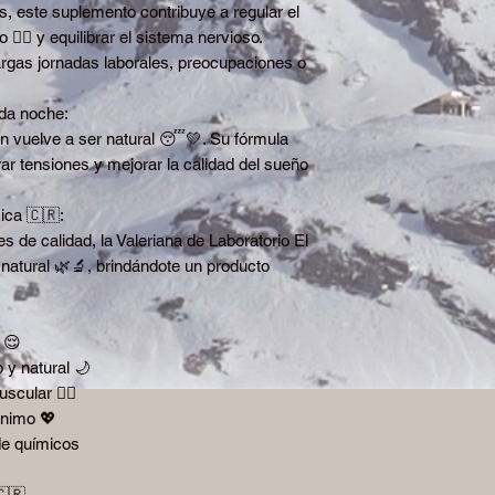
, este suplemento contribuye a regular el
🧘‍♀️ y equilibrar el sistema nervioso.
argas jornadas laborales, preocupaciones o
da noche:
n vuelve a ser natural 😴💚. Su fórmula
rar tensiones y mejorar la calidad del sueño
ica 🇨🇷:
s de calidad, la Valeriana de Laboratorio El
natural 🌿🔬, brindándote un producto
 😌
 y natural 🌙
cular 🧘‍♂️
ánimo 💖
de químicos
🇨🇷