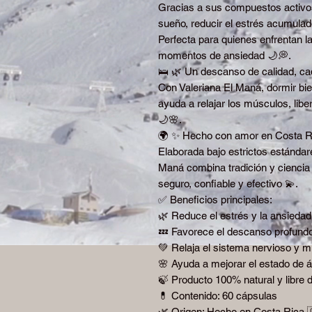
Gracias a sus compuestos activos
sueño, reducir el estrés acumulado 
Perfecta para quienes enfrentan l
momentos de ansiedad 🌙💭.
🛌 🌿 Un descanso de calidad, ca
Con Valeriana El Maná, dormir bie
ayuda a relajar los músculos, libe
🌙🌸.
🌍 ✨ Hecho con amor en Costa R
Elaborada bajo estrictos estándare
Maná combina tradición y ciencia 
seguro, confiable y efectivo 💫.
✅ Beneficios principales:
🌿 Reduce el estrés y la ansiedad
💤 Favorece el descanso profundo
💚 Relaja el sistema nervioso y mus
🌸 Ayuda a mejorar el estado de 
🍃 Producto 100% natural y libre 
💊 Contenido: 60 cápsulas
🌿 Origen: Hecho en Costa Rica 