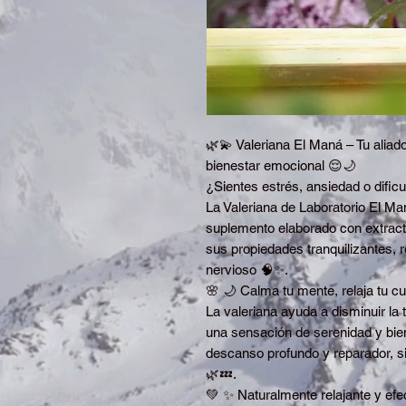
🌿💫 Valeriana El Maná – Tu aliado
bienestar emocional 😌🌙
¿Sientes estrés, ansiedad o dificult
La Valeriana de Laboratorio El Ma
suplemento elaborado con extracto
sus propiedades tranquilizantes, r
nervioso 🧠✨.
🌸 🌙 Calma tu mente, relaja tu c
La valeriana ayuda a disminuir la
una sensación de serenidad y bien
descanso profundo y reparador, si
🌿💤.
💚 ✨ Naturalmente relajante y efec