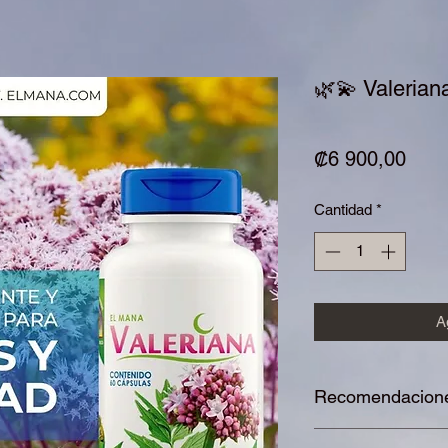
🌿💫 Valeria
Prec
₡6 900,00
Cantidad
*
Ag
Recomendacione
Cuidar la alimentaci