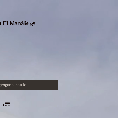
na El Maná💫🌿
io
regar al carrito
s 🔜
ón con alimentos saturados en