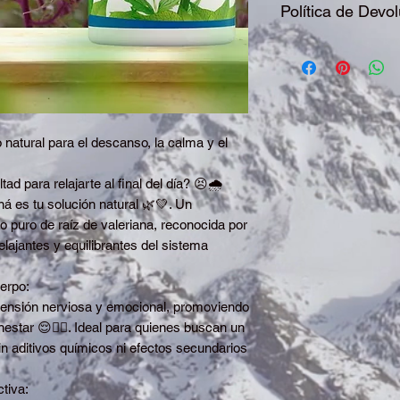
Política de Devo
grasas 🧈, cuidar lo
tomar suficiente ag
Para devoluciones po
de Recomendaciones 
factura y el product
preferentemente de 7
después de 30 días A
0229-97 de fecha de
 natural para el descanso, la calma y el
ad para relajarte al final del día? 😣🌧️
ná es tu solución natural 🌿💚. Un
 puro de raíz de valeriana, reconocida por
elajantes y equilibrantes del sistema
uerpo:
 tensión nerviosa y emocional, promoviendo
estar 😌💆‍♀️. Ideal para quienes buscan un
n aditivos químicos ni efectos secundarios
tiva: