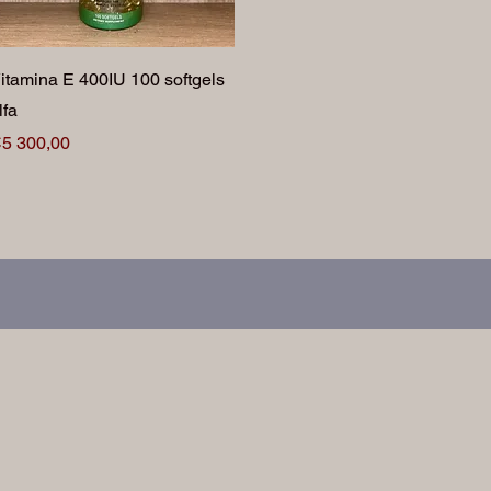
Vista rápida
itamina E 400IU 100 softgels
lfa
recio
5 300,00