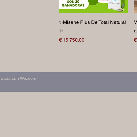
Vista rápida
✨Misane Plus De Total Natural
V
✨
a
Precio
P
₡15 750,00
₡
98
Creada con Wix.com