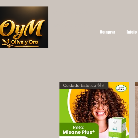
OYM OLIVA Y ORO
UNA EXPERIENCIA
Comprar
Inicio
DIFERENTE...
Cuidado Estético 💆⭐️