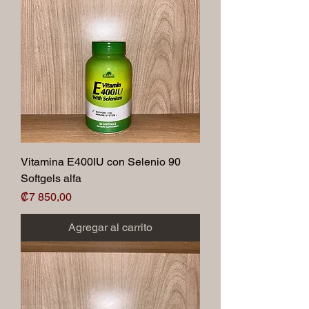
Vitamina E400IU con Selenio 90
Softgels alfa
Precio
₡7 850,00
Agregar al carrito