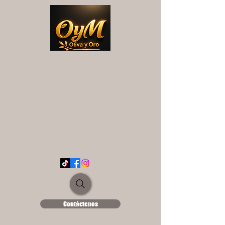
OYM OLIVA Y ORO
UNA EXPERIENCIA DIFERENTE...
ololse1889@hotmail.es
Contáctenos