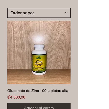
Gluconato de Zinc 100 tabletas alfa
Precio
₡4 300,00
Agregar al carrito