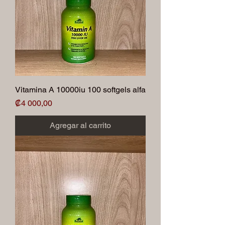
Vitamina A 10000iu 100 softgels alfa
Precio
₡4 000,00
Agregar al carrito