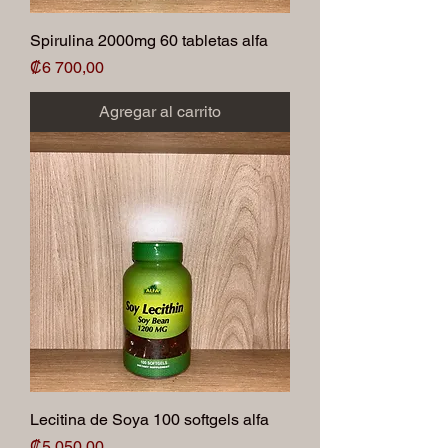
Spirulina 2000mg 60 tabletas alfa
Precio
₡6 700,00
Agregar al carrito
Lecitina de Soya 100 softgels alfa
Precio
₡5 050,00