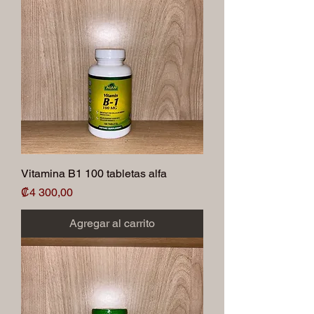
Vitamina B1 100 tabletas alfa
Precio
₡4 300,00
Agregar al carrito