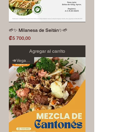
🌱✨ Milanesa de Seitán✨🌱
Precio
₡5 700,00
Agregar al carrito
🥑Veganos🥑