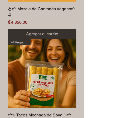
🍜🌱 Mezcla de Cantonés Vegano🌱
🍜
Precio
₡4 850,00
Agregar al carrito
🥑Veganos🥑
🌱✨ Tacos Mechada de Soya ✨🌱