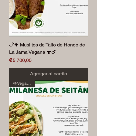
🍗🍄 Muslitos de Tallo de Hongo de
La Jama Vegana 🍄🍗
Precio
₡5 700,00
Agregar al carrito
🥑Veganos🥑