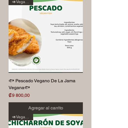
🥑Veganos🥑
🐟 Pescado Vegano De La Jama
Vegana🐟
Precio
₡9 800,00
Agregar al carrito
🥑Veganos🥑