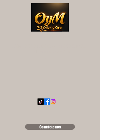
OYM OLIVA Y ORO
UNA EXPERIENCIA DIFERENTE...
ololse1889@hotmail.es
Contáctenos