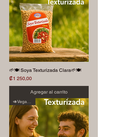
🌱🍽️ Soya Texturizada Clara🌱🍽️
Precio
₡1 250,00
Agregar al carrito
🥑Veganos🥑