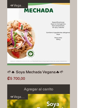
🥑Veganos🥑
🌱🔥 Soya Mechada Vegana🔥🌱
Precio
₡5 700,00
Agregar al carrito
🥑Veganos🥑