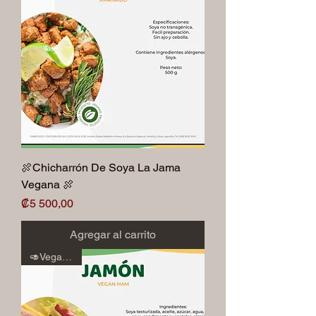
🍖Chicharrón De Soya La Jama
Vegana 🍖
Precio
₡5 500,00
Agregar al carrito
🥑Veganos🥑