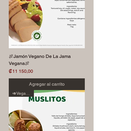
🍖Jamón Vegano De La Jama
Vegana🍖
Precio
₡11 150,00
Agregar al carrito
🥑Veganos🥑