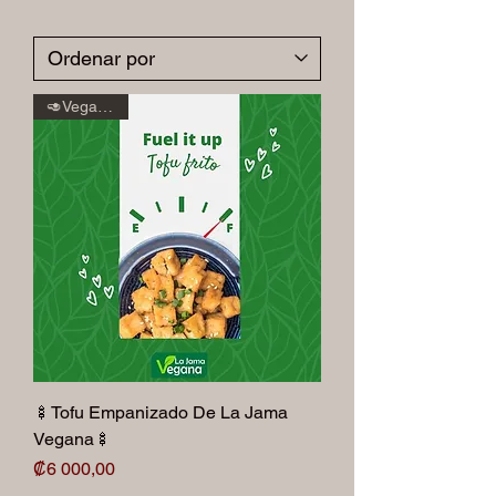
🥑Veganos🥑
🍢Tofu Empanizado De La Jama
Vegana🍢
Precio
₡6 000,00