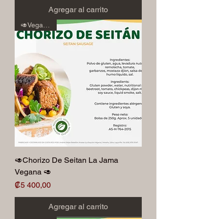
Agregar al carrito
🥑Veganos🥑
🥑Chorizo De Seitan La Jama
Vegana 🥑
Precio
₡5 400,00
Agregar al carrito