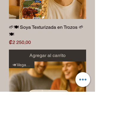
🌱🍽️ Soya Texturizada en Trozos 🌱
🍽️
Precio
₡2 250,00
Agregar al carrito
🥑Veganos🥑