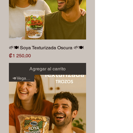
🌱🍽️ Soya Texturizada Oscura 🌱🍽️
Precio
₡1 250,00
Agregar al carrito
🥑Veganos🥑