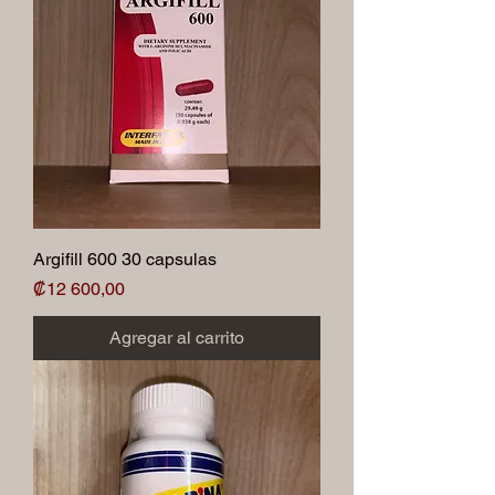
Argifill 600 30 capsulas
Precio
₡12 600,00
Agregar al carrito