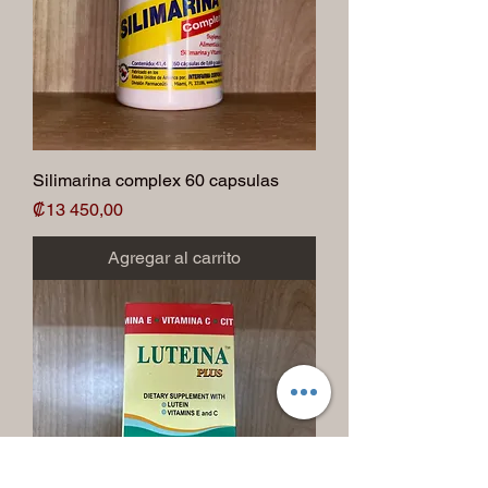
Silimarina complex 60 capsulas
Precio
₡13 450,00
Agregar al carrito