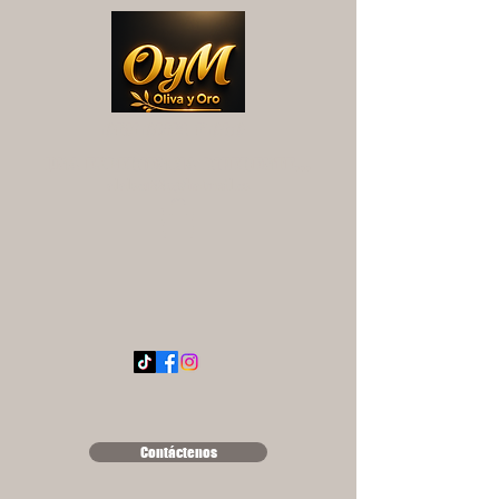
OYM OLIVA Y ORO
UNA EXPERIENCIA DIFERENTE...
ololse1889@hotmail.es
Contáctenos