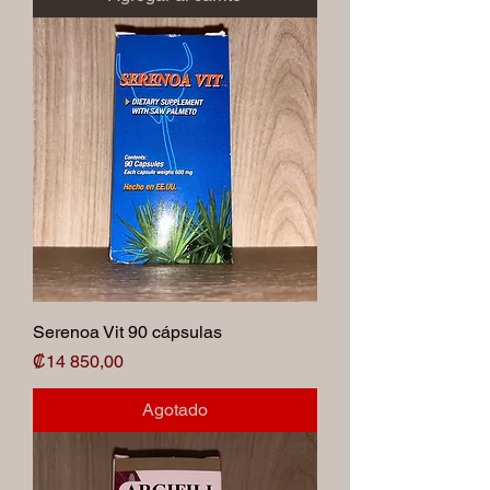
Serenoa Vit 90 cápsulas
Precio
₡14 850,00
Agotado