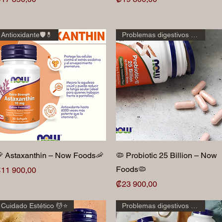
Antioxidante🛡️💊
Problemas digestivos 🫄🌾
Vista rápida
Vista rápida
 Astaxanthin – Now Foods🦐
🦠 Probiotic 25 Billion – Now
Foods🦠
recio
11 900,00
Precio
₡23 900,00
Cuidado Estético 💆⭐️
Problemas digestivos 🫄🌾