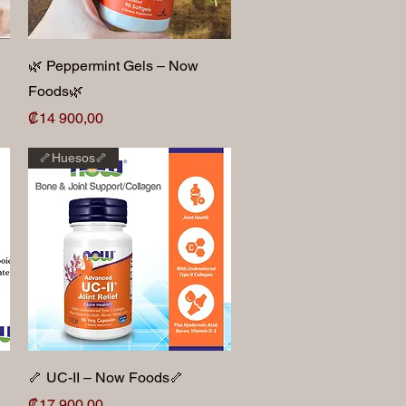
Vista rápida
🌿 Peppermint Gels – Now
Foods🌿
Precio
₡14 900,00
🦴Huesos🦴
Vista rápida
🦴 UC-II – Now Foods🦴
Precio
₡17 900,00