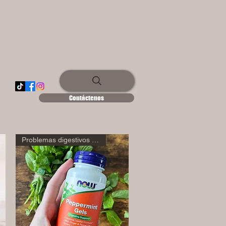
Contáctenos
Problemas digestivos 🫄🌾