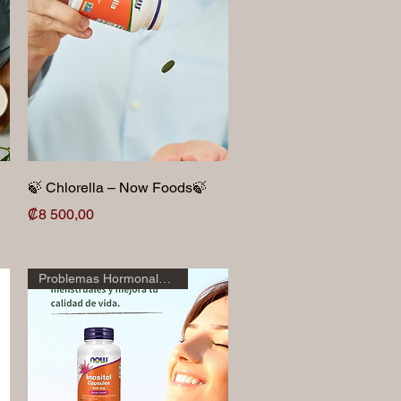
Vista rápida
🍃 Chlorella – Now Foods🍃
Precio
₡8 500,00
Problemas Hormonales 🌸