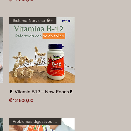
Sistema Nervioso 🧠⚡️
Vista rápida
🔋 Vitamin B12 – Now Foods🔋
Precio
₡12 900,00
Problemas digestivos 🫄🌾