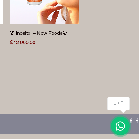
Vista rápida
🌸 Inositol – Now Foods🌸
Precio
₡12 900,00