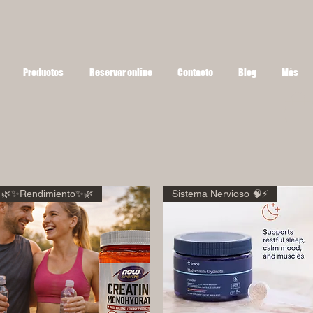
Productos
Reservar online
Contacto
Blog
Más
🌿✨Rendimiento✨🌿
Sistema Nervioso 🧠⚡️