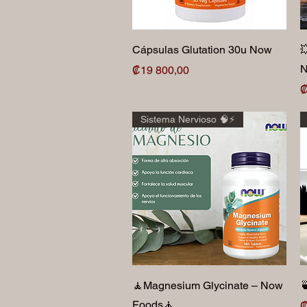
Vista rápida
Cápsulas Glutation 30u Now

N
Precio
₡19 800,00
P
₡
Sistema Nervioso 🧠⚡️
Vista rápida
🧘Magnesium Glycinate – Now

Foods🧘
P
₡