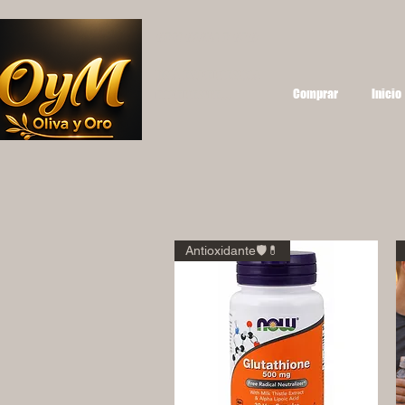
OYM OLIVA Y ORO
UNA EXPERIENCIA
Comprar
Inicio
DIFERENTE...
Antioxidante🛡️💊