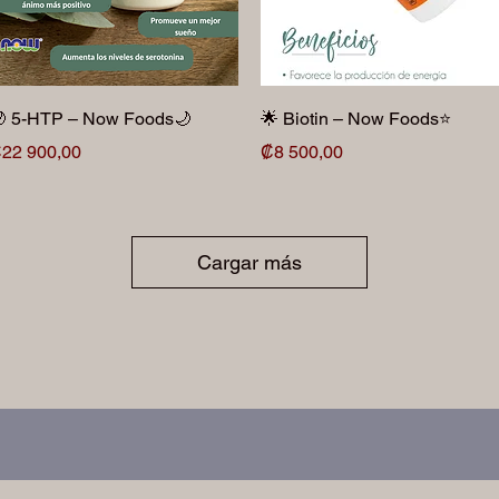
Vista rápida
Vista rápida
 5-HTP – Now Foods🌙
🌟 Biotin – Now Foods⭐️
recio
Precio
22 900,00
₡8 500,00
Cargar más