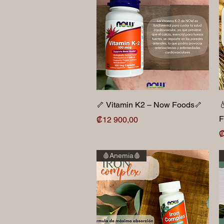
Vista rápida
🦴 Vitamin K2 – Now Foods🦴

F
Precio
₡12 900,00
P
₡
🩸Anemia🩸