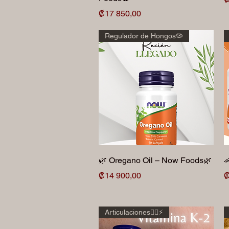
Precio
₡17 850,00
Regulador de Hongos🦠
Vista rápida
🌿 Oregano Oil – Now Foods🌿

Precio
P
₡14 900,00
₡
Articulaciones🏋🏾⚡️