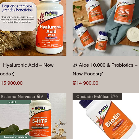
Vista rápida
Vista rápida
 Hyaluronic Acid – Now
🌿 Aloe 10,000 & Probiotics –
oods💧
Now Foods🌿
recio
Precio
15 900,00
₡14 900,00
Sistema Nervioso 🧠⚡️
Cuidado Estético 💆⭐️