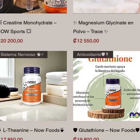
Vista rápida
Vista rápida
 Creatine Monohydrate –
✨ Magnesium Glycinate en
OW Sports 💥
Polvo – Trace ✨
recio
Precio
20 200,00
₡12 550,00
Sistema Nervioso 🧠⚡️
Antioxidante🛡️💊
Vista rápida
Vista rápida
 L-Theanine – Now Foods🍵
🛡️ Glutathione – Now Foods🛡️
recio
Precio
17 850,00
₡19 800,00