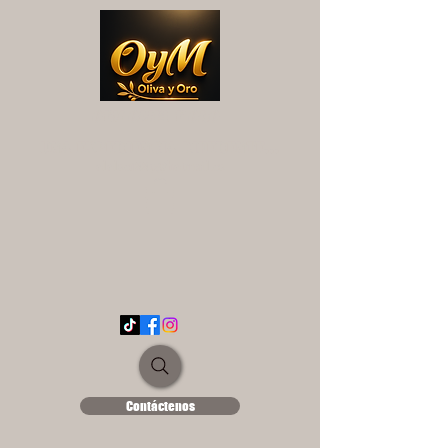
OYM OLIVA Y ORO
UNA EXPERIENCIA DIFERENTE...
ololse1889@hotmail.es
Contáctenos