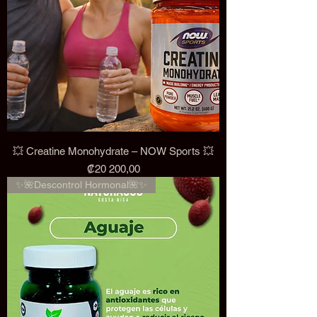
💥 Creatine Monohydrate – NOW Sports 💥
Precio
₡20 200,00
✨🌺Descontrol Hormonal🌺✨