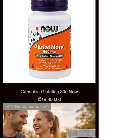
Cápsulas Glutation 30u Now
Precio
₡19 800,00
🌿✨Rendimiento✨🌿