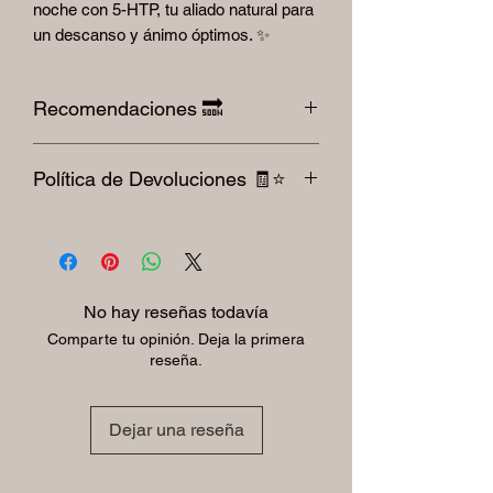
noche con 5-HTP, tu aliado natural para
un descanso y ánimo óptimos. ✨
Recomendaciones 🔜
Cuidar la alimentación con alimentos
Política de Devoluciones 🧾⭐️
saturados en grasas 🧈, cuidar los
excedentes de carbohidratos🍪, tomar
Para devoluciones por favor le pedimos
suficiente agua💧, hacer al menos 30
respetar la factura y el producto sellado.
minutos de ejercicio diario 🏋🏾💪🏼, dormir
ni se aceptan cambios después de 30
preferentemente de 7 a 8 horas diarias
días Autorizados mediante el oficio 01-
💤🛌
No hay reseñas todavía
0229-97 de fecha decretada 🧾⭐️
Comparte tu opinión. Deja la primera
reseña.
Dejar una reseña