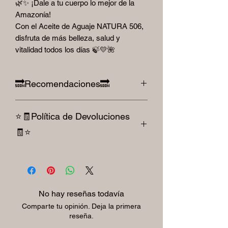
🌿✨ ¡Dale a tu cuerpo lo mejor de la
Amazonía!
Con el Aceite de Aguaje NATURA 506,
disfruta de más belleza, salud y
vitalidad todos los días 🍃💛🌺
🔜Recomendaciones🔜
Cuidar la alimentación con alimentos
⭐️🧾Política de Devoluciones
saturados en grasas 🧈, cuidar los
excedentes de carbohidratos🍪, tomar
🧾⭐️
suficiente agua💧, hacer al menos 30
minutos de Recomendaciones 🔜 diario
Para devoluciones por favor le pedimos
🏋🏾💪🏼, dormir preferentemente de 7 a 8
respetar la factura y el producto sellado.
horas diarias 💤🛌
ni se aceptan cambios después de 30
días Autorizados mediante el oficio 01-
No hay reseñas todavía
0229-97 de fecha decretada 🧾⭐️
Comparte tu opinión. Deja la primera
reseña.