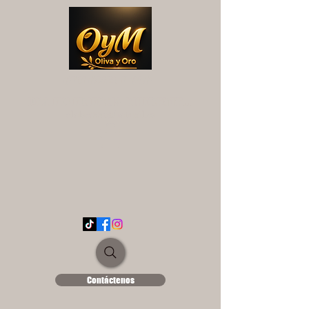
OYM OLIVA Y ORO
UNA EXPERIENCIA DIFERENTE...
ololse1889@hotmail.es
Contáctenos