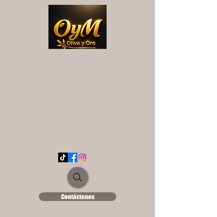
OYM OLIVA Y ORO
UNA EXPERIENCIA DIFERENTE...
ololse1889@hotmail.es
Contáctenos