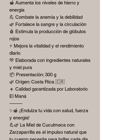
🍯 Aumenta los niveles de hierro y
energía
💪 Combate la anemia y la debilidad
🌿 Fortalece la sangre y la circulación
🩸 Estimula la producción de glóbulos
rojos
⚡️ Mejora la vitalidad y el rendimiento
diario
💚 Elaborada con ingredientes naturales
y miel pura
📦 Presentación: 300 g
🌿 Origen: Costa Rica 🇨🇷
🔹 Calidad garantizada por Laboratorio
El Maná
⸻
✨🍯 ¡Endulza tu vida con salud, fuerza
y energía!
💪🌿 La Miel de Cuculmeca con
Zarzaparrilla es el impulso natural que
tu cuerpo necesita para brillar cada día