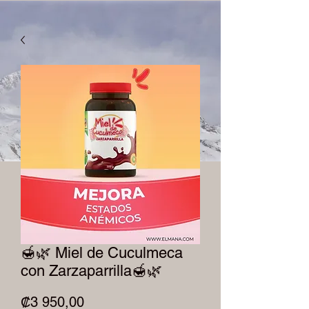
🍯🌿 Miel de Cuculmeca
con Zarzaparrilla🍯🌿
Precio
₡3 950,00