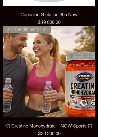
Cápsulas Glutation 30u Now
Precio
₡19 800,00
🌿✨Rendimiento✨🌿
💥 Creatine Monohydrate – NOW Sports 💥
Precio
₡20 200,00