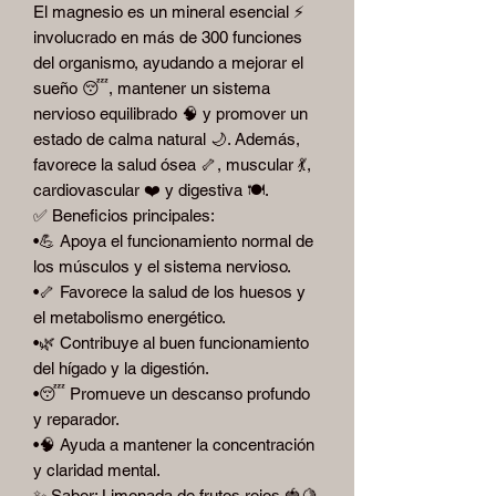
El magnesio es un mineral esencial ⚡
involucrado en más de 300 funciones
del organismo, ayudando a mejorar el
sueño 😴, mantener un sistema
nervioso equilibrado 🧠 y promover un
estado de calma natural 🌙. Además,
favorece la salud ósea 🦴, muscular 💃,
cardiovascular ❤️ y digestiva 🍽️.
✅ Beneficios principales:
•💪 Apoya el funcionamiento normal de
los músculos y el sistema nervioso.
•🦴 Favorece la salud de los huesos y
el metabolismo energético.
•🌿 Contribuye al buen funcionamiento
del hígado y la digestión.
•😴 Promueve un descanso profundo
y reparador.
•🧠 Ayuda a mantener la concentración
y claridad mental.
✨ Sabor: Limonada de frutos rojos 🍓🍋