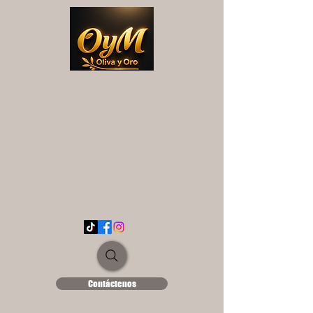
OYM OLIVA Y ORO
UNA EXPERIENCIA DIFERENTE...
ololse1889@hotmail.es
Contáctenos