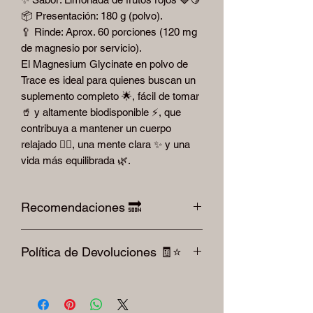
📦 Presentación: 180 g (polvo).
🥄 Rinde: Aprox. 60 porciones (120 mg
de magnesio por servicio).
El Magnesium Glycinate en polvo de
Trace es ideal para quienes buscan un
suplemento completo 🌟, fácil de tomar
🥤 y altamente biodisponible ⚡, que
contribuya a mantener un cuerpo
relajado 🧘‍♂️, una mente clara ✨ y una
vida más equilibrada 🌿.
Recomendaciones 🔜
Cuidar la alimentación con alimentos
Política de Devoluciones 🧾⭐️
saturados en grasas 🧈, cuidar los
excedentes de carbohidratos🍪, tomar
Para devoluciones por favor le pedimos
suficiente agua💧, hacer al menos 30
respetar la factura y el producto sellado.
minutos de ejercicio diario 🏋🏾💪🏼, dormir
ni se aceptan cambios después de 30