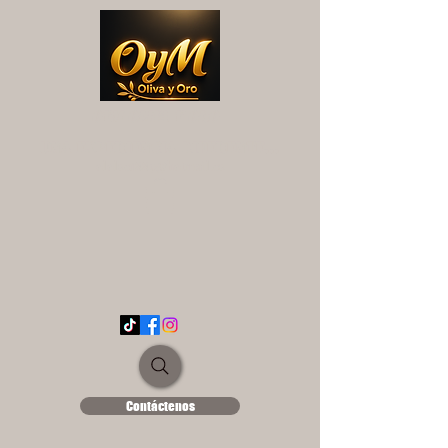
OYM OLIVA Y ORO
UNA EXPERIENCIA DIFERENTE...
ololse1889@hotmail.es
Contáctenos