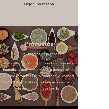
Dejar una reseña
Productos
¿Qué tenemos en la tienda?
Visita nuestro(a) servicial Tienda de alimentos
naturales y descubre por qué la gente prefiere
nuestros productos de alta calidad. Al escoger
OYM OLIVA Y ORO sabrás que estas eligiendo
lo mejor para ti y tu familia.