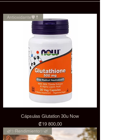
Antioxidante🛡️💊
Cápsulas Glutation 30u Now
Precio
₡19 800,00
🌿✨Rendimiento✨🌿