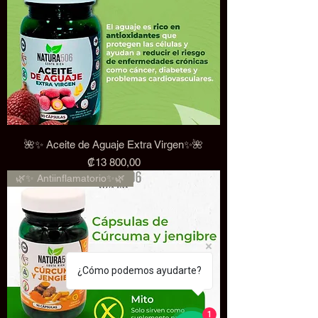
🌺✨ Aceite de Aguaje Extra Virgen✨🌺
Precio
₡13 800,00
🌿✨ Antiinflamatorio✨🌿
¿Cómo podemos ayudarte?
1