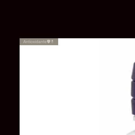
Antioxidante🛡️💊