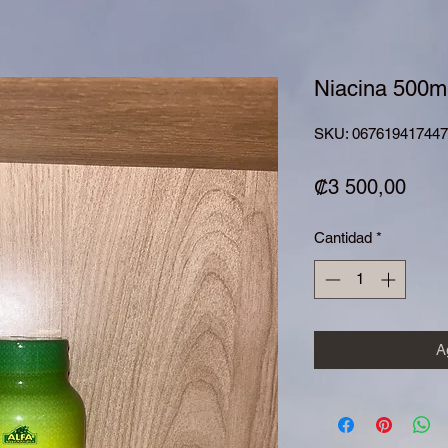
Niacina 500mg
SKU: 06761941744
Prec
₡3 500,00
Cantidad
*
Ag