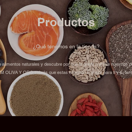
Productos
¿Qué tenemos en la tienda?
de alimentos naturales y descubre por qué la gente prefiere nuestros p
 OLIVA Y ORO sabrás que estas eligiendo lo mejor para ti y tu fami