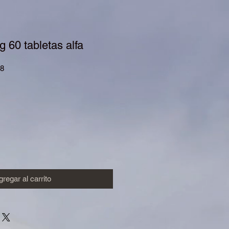
 60 tabletas alfa
78
io
regar al carrito