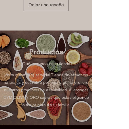
Dejar una reseña
Productos
¿Qué tenemos en la tienda?
Visita nuestro(a) servicial Tienda de alimentos
naturales y descubre por qué la gente prefiere
nuestros productos de alta calidad. Al escoger
OYM OLIVA Y ORO sabrás que estas eligiendo
lo mejor para ti y tu familia.