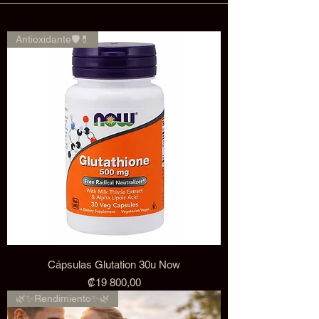
Antioxidante🛡️💊
Cápsulas Glutation 30u Now
Precio
₡19 800,00
🌿✨Rendimiento✨🌿