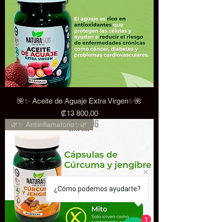
🌺✨ Aceite de Aguaje Extra Virgen✨🌺
Precio
₡13 800,00
🌿✨ Antiinflamatorio✨🌿
¿Cómo podemos ayudarte?
1