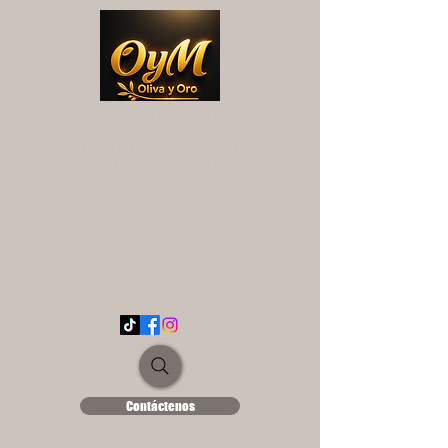
OYM OLIVA Y ORO
UNA EXPERIENCIA DIFERENTE...
ololse1889@hotmail.es
Contáctenos