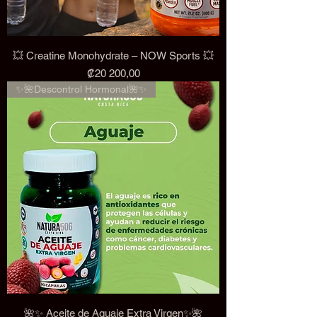
💥 Creatine Monohydrate – NOW Sports 💥
Precio
₡20 200,00
✨🌺Descontrol Hormonal🌺✨
🌺✨ Aceite de Aguaje Extra Virgen✨🌺