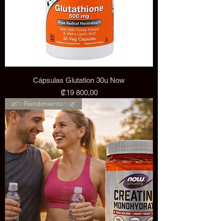
Cápsulas Glutation 30u Now
Precio
₡19 800,00
🌿✨Rendimiento✨🌿