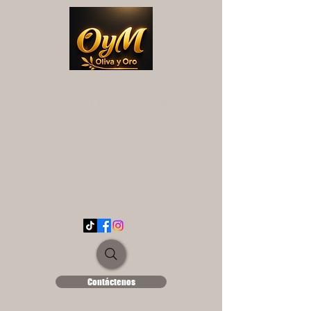
OYM OLIVA Y ORO
UNA EXPERIENCIA DIFERENTE...
ololse1889@hotmail.es
Contáctenos