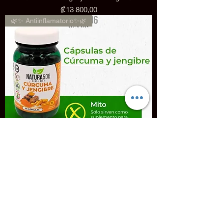
Precio
₡13 800,00
🌿✨ Antiinflamatorio✨🌿
🌿✨ Cápsulas de Cúrcuma y Jengibre✨🌿
Precio
₡7 700,00
🫃🌿Regulador de Peso🌿🫃