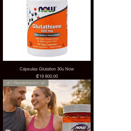
Cápsulas Glutation 30u Now
Precio
₡19 800,00
🌿✨Rendimiento✨🌿