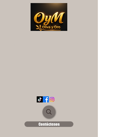
OYM OLIVA Y ORO
UNA EXPERIENCIA DIFERENTE...
ololse1889@hotmail.es
Contáctenos