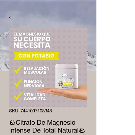
SKU: 7441097108348
🪨Citrato De Magnesio
Intense De Total Natural🪨