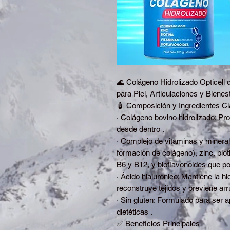
🌊 Colágeno Hidrolizado Opticell
para Piel, Articulaciones y Bienes
🧴 Composición y Ingredientes C
· Colágeno bovino hidrolizado: Prot
desde dentro .
· Complejo de vitaminas y mineral
formación de colágeno), zinc, biot
B6 y B12, y bioflavonoides que po
· Ácido hialurónico: Mantiene la h
reconstruye tejidos y previene arr
· Sin gluten: Formulado para ser 
dietéticas .
✅ Beneficios Principales