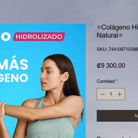
⭐️Colágeno Hi
Natural⭐️
SKU: 74410971039
Prec
₡9 300,00
Cantidad
*
Ag