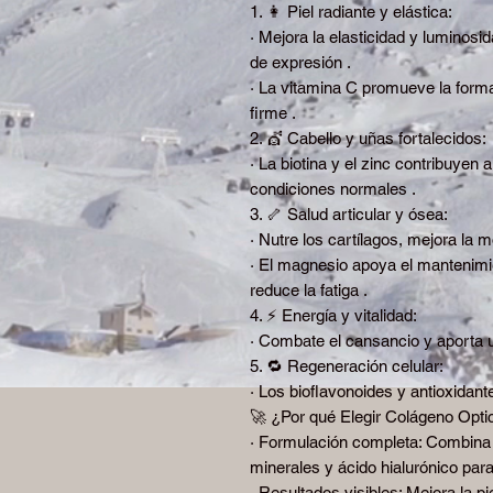
1. 👩 Piel radiante y elástica:
· Mejora la elasticidad y luminosid
de expresión .
· La vitamina C promueve la forma
firme .
2. 💇 Cabello y uñas fortalecidos:
· La biotina y el zinc contribuyen 
condiciones normales .
3. 🦴 Salud articular y ósea:
· Nutre los cartílagos, mejora la m
· El magnesio apoya el mantenim
reduce la fatiga .
4. ⚡ Energía y vitalidad:
· Combate el cansancio y aporta un
5. 🔁 Regeneración celular:
· Los bioflavonoides y antioxidant
🚀 ¿Por qué Elegir Colágeno Optic
· Formulación completa: Combina 
minerales y ácido hialurónico para
· Resultados visibles: Mejora la p