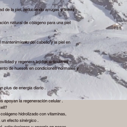
ad de la piel, reduciendo arrugas y líneas
ción natural de colágeno para una piel
al mantenimiento del cabello y la piel en
ovilidad y regenera tejidos articulares .
iento de huesos en condiciones normales y
 plus de energía diario .
es apoyan la regeneración celular .
ell?
colágeno hidrolizado con vitaminas,
 un efecto sinérgico .
iel, articulaciones y energía en pocas