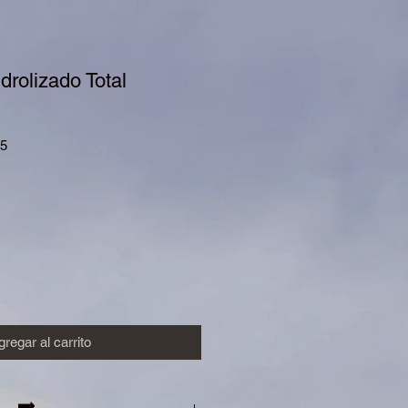
drolizado Total
85
io
regar al carrito