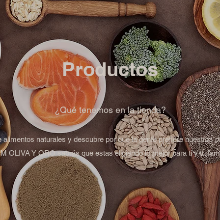
Productos
¿Qué tenemos en la tienda?
de alimentos naturales y descubre por qué la gente prefiere nuestros p
 OLIVA Y ORO sabrás que estas eligiendo lo mejor para ti y tu fami