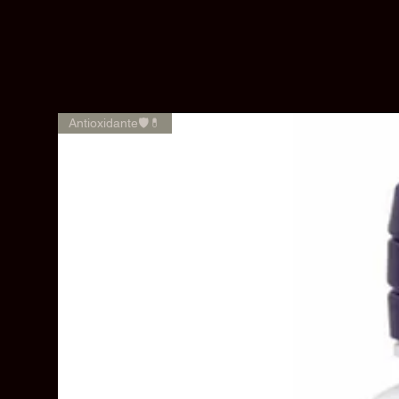
Antioxidante🛡️💊