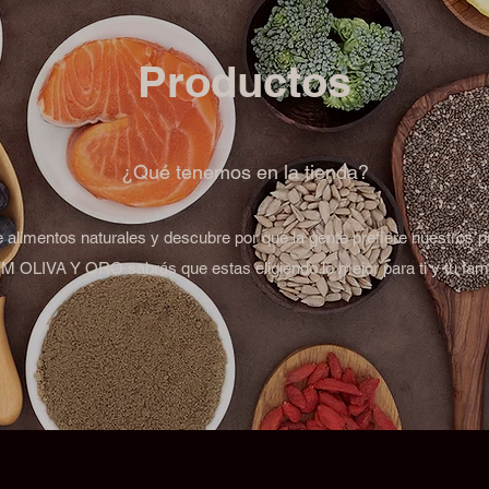
Productos
¿Qué tenemos en la tienda?
de alimentos naturales y descubre por qué la gente prefiere nuestros p
 OLIVA Y ORO sabrás que estas eligiendo lo mejor para ti y tu fami