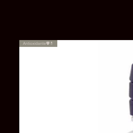
Antioxidante🛡️💊