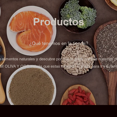
Productos
¿Qué tenemos en la tienda?
de alimentos naturales y descubre por qué la gente prefiere nuestros p
 OLIVA Y ORO sabrás que estas eligiendo lo mejor para ti y tu fami