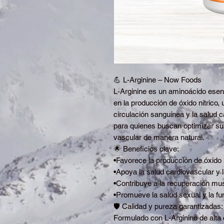
💪 L-Arginine – Now Foods
L-Arginine es un aminoácido ese
en la producción de óxido nítrico
circulación sanguínea y la salud 
para quienes buscan optimizar su 
vascular de manera natural.
🌟 Beneficios clave:
•Favorece la producción de óxido n
•Apoya la salud cardiovascular y l
•Contribuye a la recuperación musc
•Promueve la salud sexual y la fu
🛡️ Calidad y pureza garantizadas:
Formulado con L-Arginine de alta