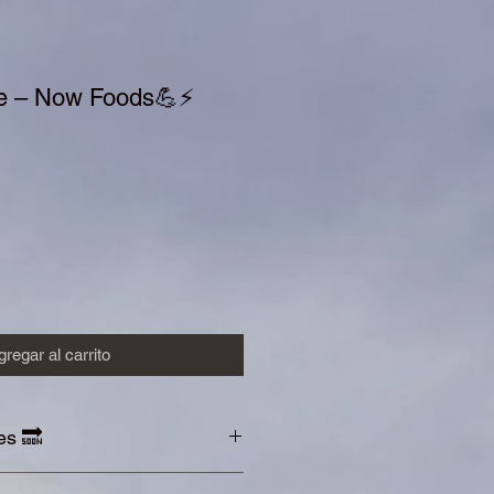
ne – Now Foods💪⚡️
cio
regar al carrito
s 🔜
ión con alimentos saturados en