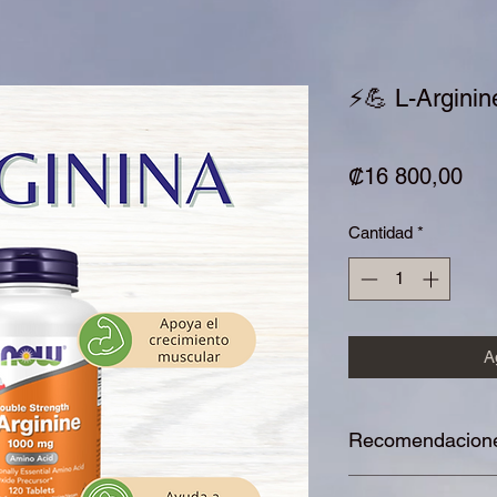
⚡️💪 L-Argini
Pre
₡16 800,00
Cantidad
*
Ag
Recomendacione
-Cuidar la alimentac