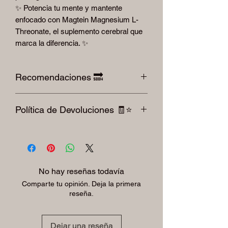
✨ Potencia tu mente y mantente
enfocado con Magtein Magnesium L-
Threonate, el suplemento cerebral que
marca la diferencia. ✨
Recomendaciones 🔜
Cuidar la alimentación con alimentos
Política de Devoluciones 🧾⭐️
saturados en grasas 🧈, cuidar los
excedentes de carbohidratos🍪, tomar
Para devoluciones por favor le pedimos
suficiente agua💧, hacer al menos 30
respetar la factura y el producto sellado.
minutos de ejercicio diario 🏋🏾💪🏼, dormir
ni se aceptan cambios después de 30
preferentemente de 7 a 8 horas diarias
días Autorizados mediante el oficio 01-
💤🛌
No hay reseñas todavía
0229-97 de fecha decretada 🧾⭐️
Comparte tu opinión. Deja la primera
reseña.
Dejar una reseña