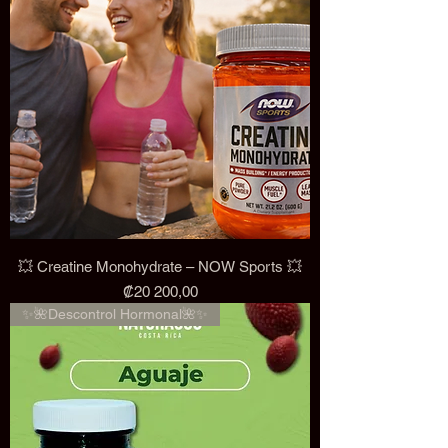
💥 Creatine Monohydrate – NOW Sports 💥
Precio
₡20 200,00
✨🌺Descontrol Hormonal🌺✨