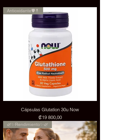
Antioxidante🛡️💊
Cápsulas Glutation 30u Now
Precio
₡19 800,00
🌿✨Rendimiento✨🌿