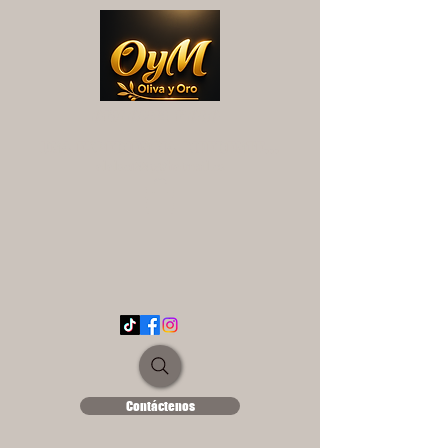
OYM OLIVA Y ORO
UNA EXPERIENCIA DIFERENTE...
ololse1889@hotmail.es
Contáctenos