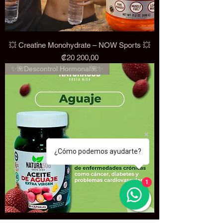
💥 Creatine Monohydrate – NOW Sports 💥
Precio
₡20 200,00
✨🌺Descontrol Hormonal🌺✨
¿Cómo podemos ayudarte?
1