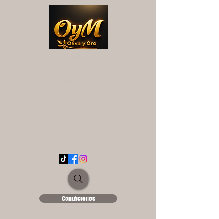
OYM OLIVA Y ORO
UNA EXPERIENCIA DIFERENTE...
ololse1889@hotmail.es
Contáctenos