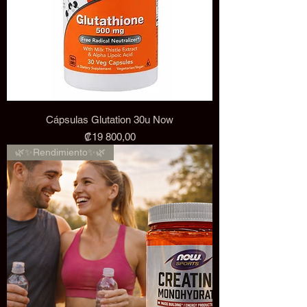
Cápsulas Glutation 30u Now
Precio
₡19 800,00
🌿✨Rendimiento✨🌿