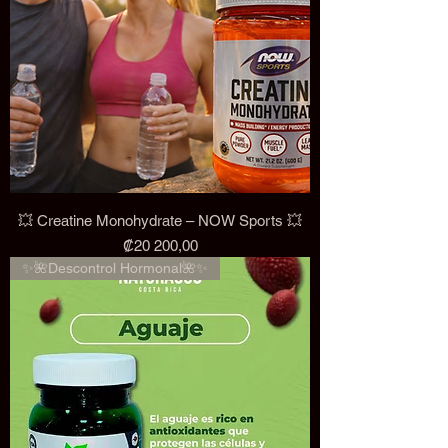
💥 Creatine Monohydrate – NOW Sports 💥
Precio
₡20 200,00
✨🌺Descontrol Hormonal🌺✨