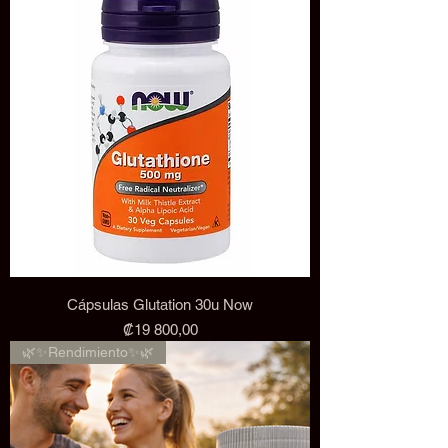
Cápsulas Glutation 30u Now
Precio
₡19 800,00
🌿✨Rendimiento✨🌿