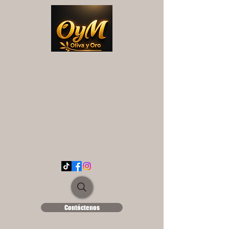
OYM OLIVA Y ORO
UNA EXPERIENCIA DIFERENTE...
ololse1889@hotmail.es
Contáctenos