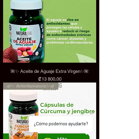
🌺✨ Aceite de Aguaje Extra Virgen✨🌺
Precio
₡13 800,00
🌿✨ Antiinflamatorio✨🌿
¿Cómo podemos ayudarte?