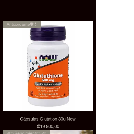
Antioxidante🛡️💊
Cápsulas Glutation 30u Now
Precio
₡19 800,00
🌿✨Rendimiento✨🌿