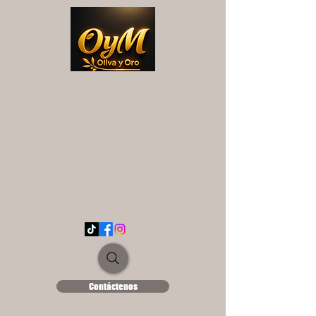
OYM OLIVA Y ORO
UNA EXPERIENCIA DIFERENTE...
ololse1889@hotmail.es
Contáctenos