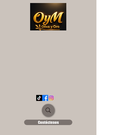
OYM OLIVA Y ORO
UNA EXPERIENCIA DIFERENTE...
ololse1889@hotmail.es
Contáctenos