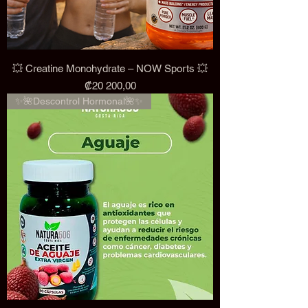
💥 Creatine Monohydrate – NOW Sports 💥
Precio
₡20 200,00
✨🌺Descontrol Hormonal🌺✨