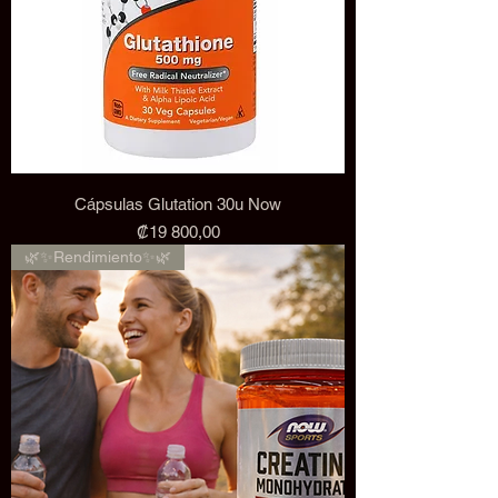
Cápsulas Glutation 30u Now
Precio
₡19 800,00
🌿✨Rendimiento✨🌿