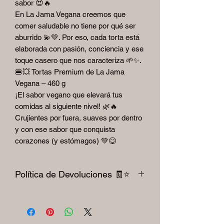
sabor 😍🔥
En La Jama Vegana creemos que
comer saludable no tiene por qué ser
aburrido 💫💚. Por eso, cada torta está
elaborada con pasión, conciencia y ese
toque casero que nos caracteriza 🌱✨.
🍔💥 Tortas Premium de La Jama
Vegana – 460 g
¡El sabor vegano que elevará tus
comidas al siguiente nivel! 🌿🔥
Crujientes por fuera, suaves por dentro
y con ese sabor que conquista
corazones (y estómagos) 💚😋
Política de Devoluciones 🧾⭐️
Para devoluciones por favor le pedimos
respetar la factura y el producto sellado.
ni se aceptan cambios después de 30