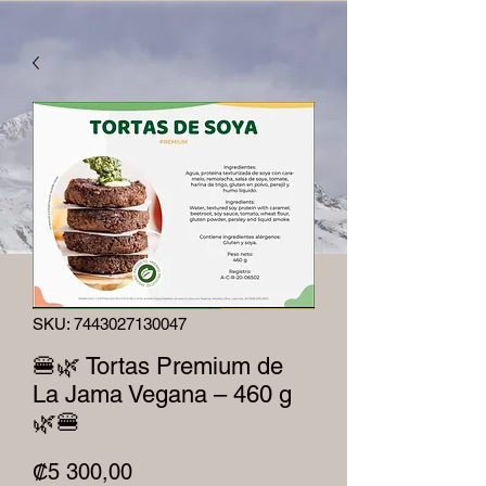
SKU: 7443027130047
🍔🌿 Tortas Premium de
La Jama Vegana – 460 g
🌿🍔
Precio
₡5 300,00