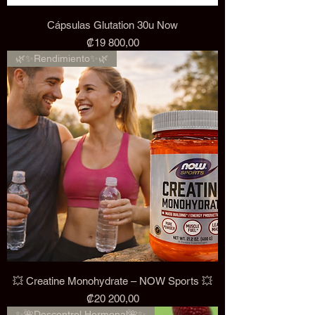
Cápsulas Glutation 30u Now
Precio
₡19 800,00
🌿✨Rendimiento✨🌿
💥 Creatine Monohydrate – NOW Sports 💥
Precio
₡20 200,00
✨🌺Descontrol Hormonal🌺✨