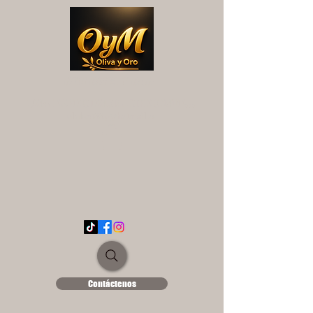
OYM OLIVA Y ORO
UNA EXPERIENCIA DIFERENTE...
ololse1889@hotmail.es
Contáctenos