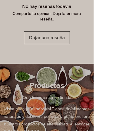
días Autorizados mediante el oficio 01-
No hay reseñas todavía
0229-97 de fecha decretada 🧾⭐️
Comparte tu opinión. Deja la primera
reseña.
Dejar una reseña
Productos
¿Qué tenemos en la tienda?
Visita nuestro(a) servicial Tienda de alimentos
naturales y descubre por qué la gente prefiere
nuestros productos de alta calidad. Al escoger