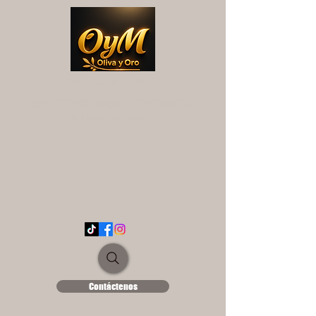
OYM OLIVA Y ORO
UNA EXPERIENCIA DIFERENTE...
ololse1889@hotmail.es
Contáctenos