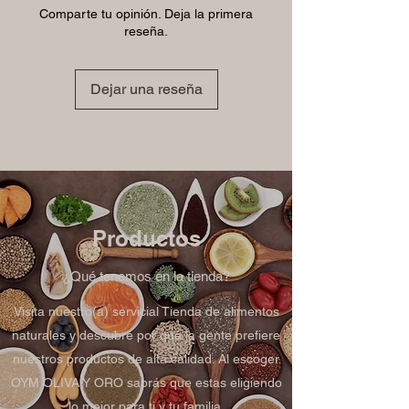
Comparte tu opinión. Deja la primera
reseña.
Dejar una reseña
Productos
¿Qué tenemos en la tienda?
Visita nuestro(a) servicial Tienda de alimentos
naturales y descubre por qué la gente prefiere
nuestros productos de alta calidad. Al escoger
OYM OLIVA Y ORO sabrás que estas eligiendo
lo mejor para ti y tu familia.