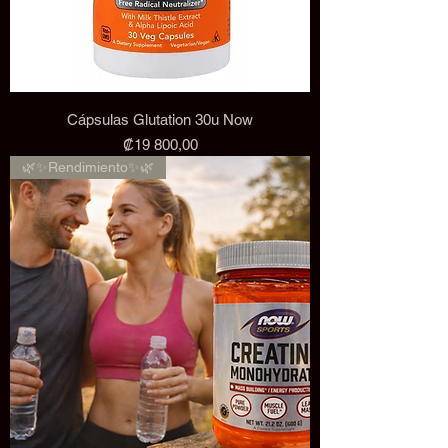
Cápsulas Glutation 30u Now
Precio
₡19 800,00
🌿✨Rendimiento✨🌿