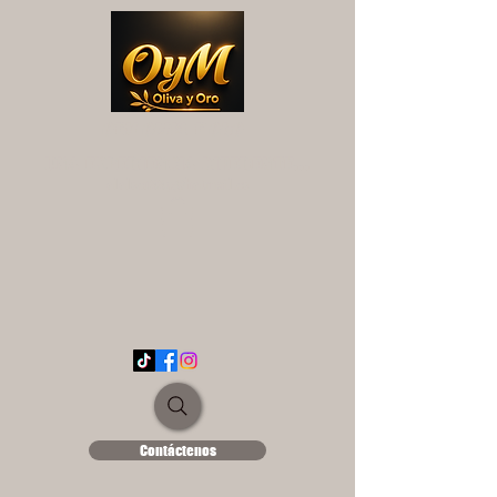
OYM OLIVA Y ORO
UNA EXPERIENCIA DIFERENTE...
ololse1889@hotmail.es
Contáctenos