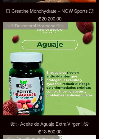
💥 Creatine Monohydrate – NOW Sports 💥
Precio
₡20 200,00
✨🌺Descontrol Hormonal🌺✨
🌺✨ Aceite de Aguaje Extra Virgen✨🌺
Precio
₡13 800,00
🌿✨ Antiinflamatorio✨🌿