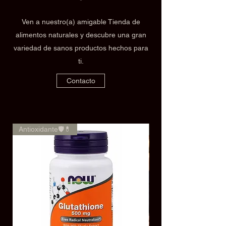
Ven a nuestro(a) amigable Tienda de
alimentos naturales y descubre una gran
variedad de sanos productos hechos para
ti.
Contacto
Antioxidante🛡️💊
🌿✨Rendimiento✨🌿